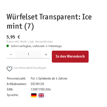
Würfelset Transparent: Ice
mint (7)
5,95 €
Preise inkl. MwSt. zzgl. Versandkosten
Sofort verfügbar, Lieferzeit: 3-5 Werktage
Produkt Anzahl: Gib den gewünschten Wert ein oder benutze die Schaltflächen um die Anzahl zu erhöhen
In den Warenkorb
Zum Merkzettel hinzufügen
Personenzahl:
Für 1 Spielende ab 4 Jahren
Artikelnummer:
DIC09130
EAN:
730977091304
Sprache: