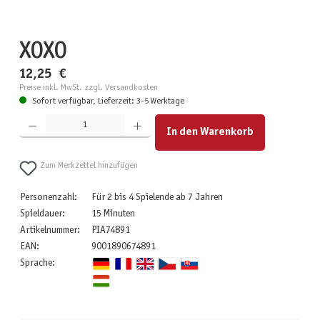
XOXO
12,25 €
Preise inkl. MwSt. zzgl. Versandkosten
Sofort verfügbar, Lieferzeit: 3-5 Werktage
Produkt Anzahl: Gib den gewünschten Wert ein oder benutze die Schaltflächen um die Anzahl zu erhöhen
In den Warenkorb
Zum Merkzettel hinzufügen
Personenzahl:
Für 2 bis 4 Spielende ab 7 Jahren
Spieldauer:
15 Minuten
Artikelnummer:
PIA74891
EAN:
9001890674891
Sprache: