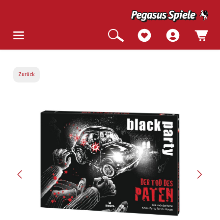
Zurück
Bildergalerie überspringen