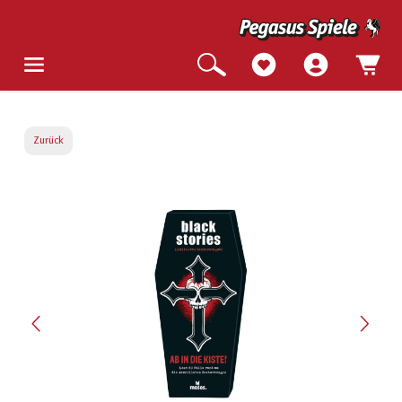
Zurück
Bildergalerie überspringen