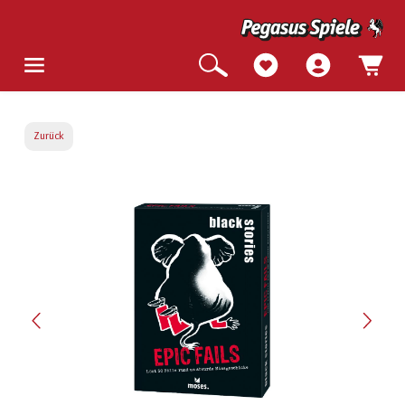
Zurück
Bildergalerie überspringen