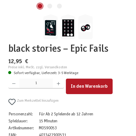
black stories – Epic Fails
12,95 €
Preise inkl. MwSt. zzgl. Versandkosten
Sofort verfügbar, Lieferzeit: 3-5 Werktage
Produkt Anzahl: Gib den gewünschten Wert ein oder benutze die Schaltflächen um die Anzahl zu erhöhen
In den Warenkorb
Zum Merkzettel hinzufügen
Personenzahl:
Für Ab 2 Spielende ab 12 Jahren
Spieldauer:
15 Minuten
Artikelnummer:
MOS90053
EAN:
4033477900531