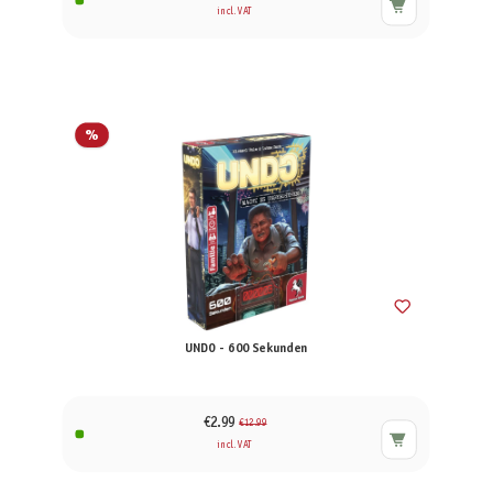
incl. VAT
%
UNDO - 600 Sekunden
€2.99
€12.99
incl. VAT