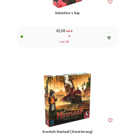
Valentine's Day
€2.00
€17.9
9
incl. VAT
Everdell: Newleaf [Erweiterung]