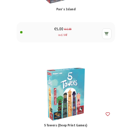
Pan's Island
€5.00
€43.99
incl. VAT
5 Towers (Deep Print Games)