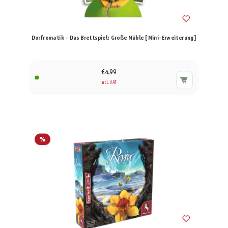
Dorfromatik - Das Brettspiel: Große Mühle [Mini-Erweiterung]
€4.99
incl. VAT
%