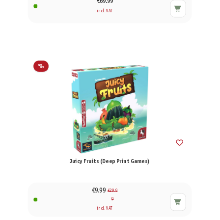
€69.99
incl. VAT
%
Juicy Fruits (Deep Print Games)
€9.99
€29.9
9
incl. VAT