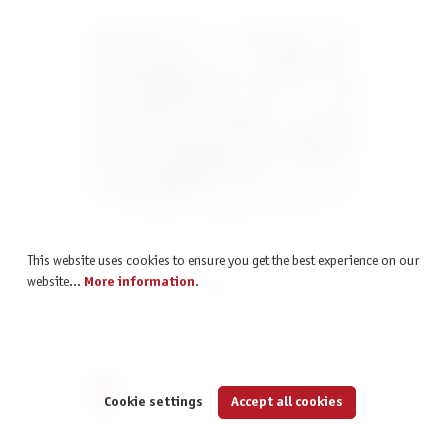
Boss Fighters QR Spielmatten (4 Stück)
This website uses cookies to ensure you get the best experience on our
website...
More information
.
€19.99
incl. VAT
Page
Page
Page
Page
Page
1
2
3
4
5
Cookie settings
Accept all cookies