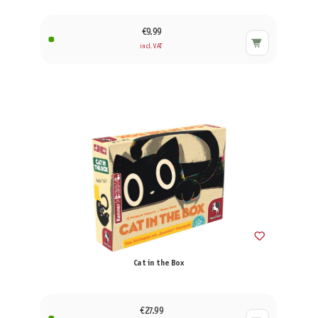
€9.99
incl. VAT
Cat in the Box
€27.99