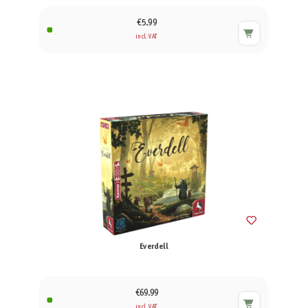
€5.99
incl. VAT
Everdell
€69.99
incl. VAT