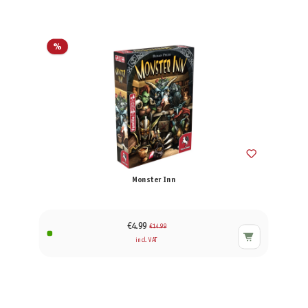
%
Monster Inn
€4.99
€14.99
incl. VAT