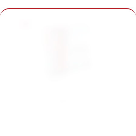
%
Vienna Connection (Portal Games)
€9.99
€44.9
9
incl. VAT