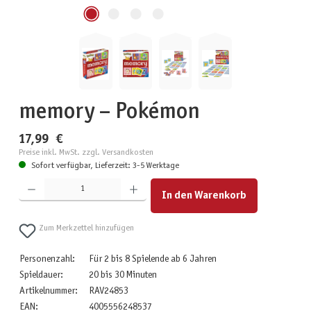
memory – Pokémon
17,99 €
Preise inkl. MwSt. zzgl. Versandkosten
Sofort verfügbar, Lieferzeit: 3-5 Werktage
Produkt Anzahl: Gib den gewünschten Wert ein oder benutze die Schaltflächen um die Anzahl zu erhöhen
In den Warenkorb
Zum Merkzettel hinzufügen
Personenzahl:
Für 2 bis 8 Spielende ab 6 Jahren
Spieldauer:
20 bis 30 Minuten
Artikelnummer:
RAV24853
EAN:
4005556248537