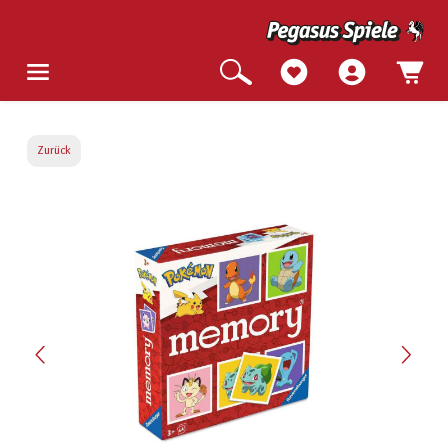
Zurück
Bildergalerie überspringen