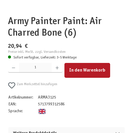
Army Painter Paint: Air
Charred Bone (6)
20,94 €
Preise inkl. MwSt. zzgl. Versandkosten
Sofort verfügbar, Lieferzeit: 3-5 Werktage
Produkt Anzahl: Gib den gewünschten Wert ein oder benutze die Schaltflächen um die Anzahl zu erhöhen
In den Warenkorb
Zum Merkzettel hinzufügen
Artikelnummer:
ARMA3125
EAN:
5713799312586
Sprache: