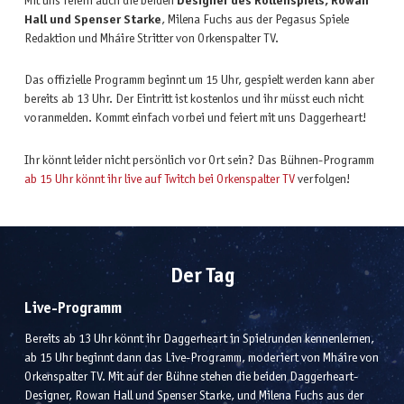
Mit uns feiern auch die beiden
Designer des Rollenspiels, Rowan
Hall und Spenser Starke
, Milena Fuchs aus der Pegasus Spiele
Redaktion und Mháire Stritter von Orkenspalter TV.
Das offizielle Programm beginnt um 15 Uhr, gespielt werden kann aber
bereits ab 13 Uhr. Der Eintritt ist kostenlos und ihr müsst euch nicht
voranmelden. Kommt einfach vorbei und feiert mit uns Daggerheart!
Ihr könnt leider nicht persönlich vor Ort sein? Das Bühnen-Programm
ab 15 Uhr könnt ihr live auf Twitch bei Orkenspalter TV
verfolgen!
Der Tag
Live-Programm
Bereits ab 13 Uhr könnt ihr Daggerheart in Spielrunden kennenlernen,
ab 15 Uhr beginnt dann das Live-Programm, moderiert von Mháire von
Orkenspalter TV. Mit auf der Bühne stehen die beiden Daggerheart-
Designer, Rowan Hall und Spenser Starke, und Milena Fuchs aus der