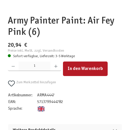
Army Painter Paint: Air Fey
Pink (6)
20,94 €
Preise inkl. MwSt. zzgl. Versandkosten
Sofort verfügbar, Lieferzeit: 3-5 Werktage
Produkt Anzahl: Gib den gewünschten Wert ein oder benutze die Schaltflächen um die Anzahl zu erhöhen
In den Warenkorb
Zum Merkzettel hinzufügen
Artikelnummer:
ARMA4447
EAN:
5713799444782
Sprache: