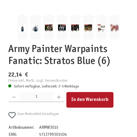
Army Painter Warpaints
Fanatic: Stratos Blue (6)
22,14 €
Preise inkl. MwSt. zzgl. Versandkosten
Sofort verfügbar, Lieferzeit: 3-5 Werktage
Produkt Anzahl: Gib den gewünschten Wert ein oder benutze die Schaltflächen um die Anzahl zu erhöhen
In den Warenkorb
Zum Merkzettel hinzufügen
Artikelnummer:
ARMW3015
EAN:
5713799301504