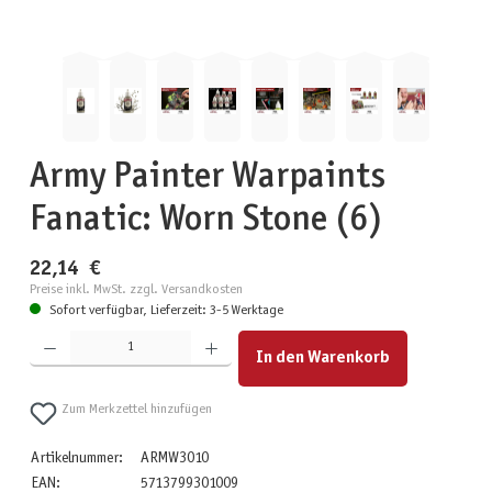
Army Painter Warpaints
Fanatic: Worn Stone (6)
22,14 €
Preise inkl. MwSt. zzgl. Versandkosten
Sofort verfügbar, Lieferzeit: 3-5 Werktage
Produkt Anzahl: Gib den gewünschten Wert ein oder benutze die Schaltflächen um die Anzahl zu erhöhen
In den Warenkorb
Zum Merkzettel hinzufügen
Artikelnummer:
ARMW3010
EAN:
5713799301009