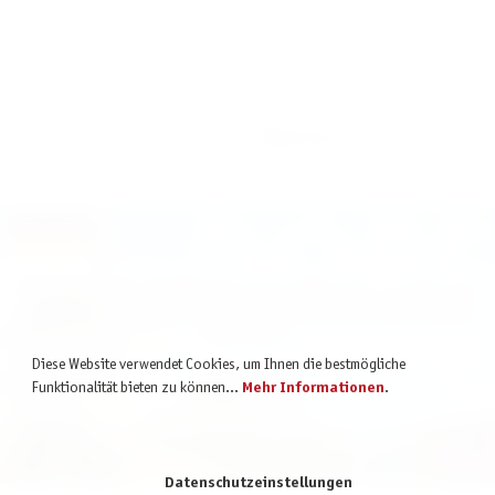
Mini-Erweiterung für Dorfromantik – Das Brettspiel
Weitere Infos ➡
Mit dem Aufruf des Videos erklären Sie sich einverstanden, dass Ihre Daten
an YouTube übermittelt werden und das Sie die
Datenschutzbestimmungen
gelesen haben.
Diese Website verwendet Cookies, um Ihnen die bestmögliche
Funktionalität bieten zu können...
Mehr Informationen
.
Akzeptieren
Datenschutzeinstellungen