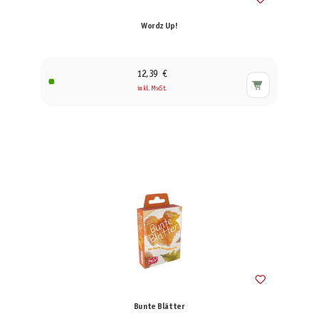
Wordz Up!
12,39 €
inkl. MwSt.
Bunte Blätter