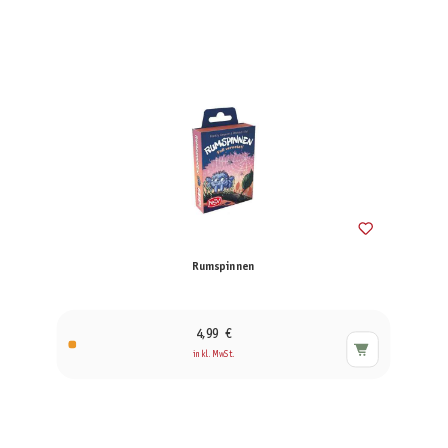
Rumspinnen
4,99 €
inkl. MwSt.