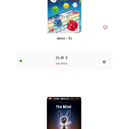
Qwixx – XL
15,49 €
inkl. MwSt.