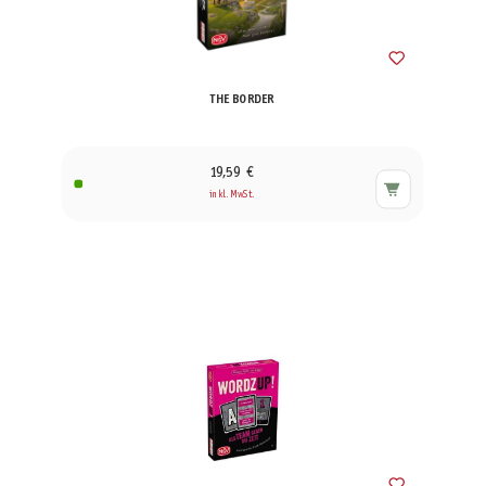
THE BORDER
19,59 €
inkl. MwSt.