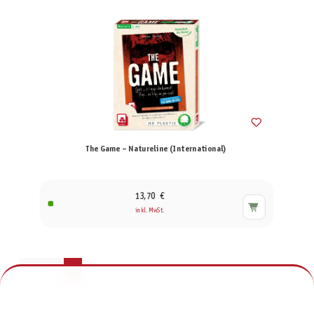
The Game – Natureline (International)
13,70 €
inkl. MwSt.
Seite
Seite
1
2