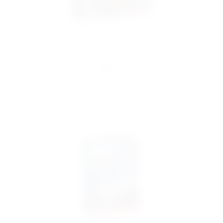
Wasgij Destiny 30: Glück ernten! (1000 Teile)
18,99 €
inkl. MwSt.