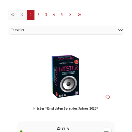
Seite
Seite
Seite
Seite
Seite
1
2
3
4
5
Hitster *Empfohlen Spiel des Jahres 2023*
26,99 €