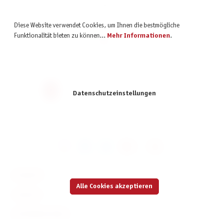
Rummikub: Joy
Diese Website verwendet Cookies, um Ihnen die bestmögliche
Funktionalität bieten zu können...
Mehr Informationen
.
9,99 €
inkl. MwSt.
Seite
Seite
Seite
Seite
Seite
1
2
3
4
5
Datenschutzeinstellungen
KONTAKT
Alle Cookies akzeptieren
SERVICE
INFORMATIONEN