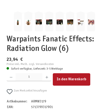
Warpaints Fanatic Effects:
Radiation Glow (6)
23,94 €
Preise inkl. MwSt. zzgl. Versandkosten
Sofort verfügbar, Lieferzeit: 3-5 Werktage
Produkt Anzahl: Gib den gewünschten Wert ein oder benutze die Schaltflächen um die Anzahl zu erhöhen
In den Warenkorb
Zum Merkzettel hinzufügen
Artikelnummer:
ARMW3179
EAN:
5713799317901