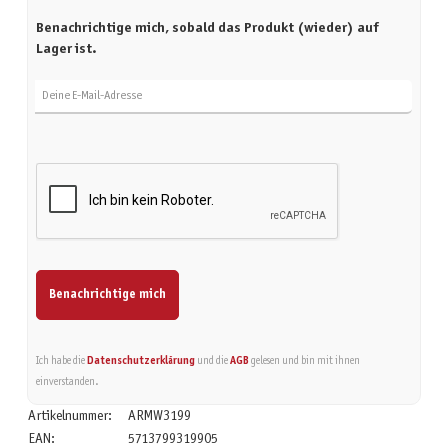
Benachrichtige mich, sobald das Produkt (wieder) auf
Lager ist.
Deine E-Mail-Adresse
Benachrichtige mich
Ich habe die
Datenschutzerklärung
und die
AGB
gelesen und bin mit ihnen
einverstanden.
Artikelnummer:
ARMW3199
EAN:
5713799319905