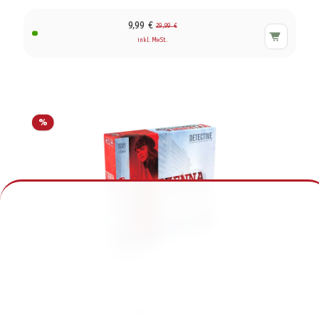
9,99 €
29,99 €
inkl. MwSt.
%
Vienna Connection (Portal Games)
9,99 €
44,99 €