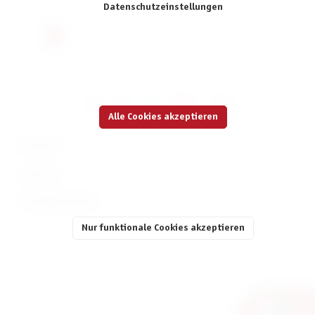
Datenschutzeinstellungen
Seite
Seite
Seite
Seite
Seite
1
2
3
4
5
Alle Cookies akzeptieren
KONTAKT
SERVICE
INFORMATIONEN
Nur funktionale Cookies akzeptieren