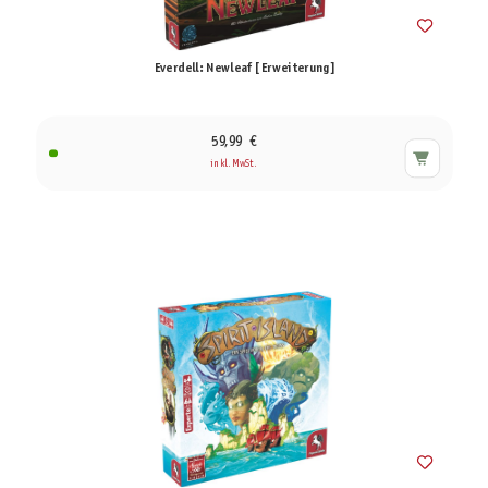
Everdell: Newleaf [Erweiterung]
59,99 €
inkl. MwSt.