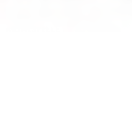
Mit dem Aufruf des Videos erklären Sie sich einverstanden, dass Ihre Daten
an YouTube übermittelt werden und das Sie die
Datenschutzbestimmungen
gelesen haben.
Akzeptieren
KONTAKT
SERVICE