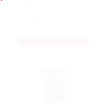
wurde in ihrem eigenen Wohnzimmer erwürgt aufgefunden. Will jemand
ihr Imperium zerstören?
Ihr glaubt, ihr habt den Fall gelöst? Dann schaut hier, ob ihr richtig
liegt.
Lösung herunterladen ➡
Alle Infos