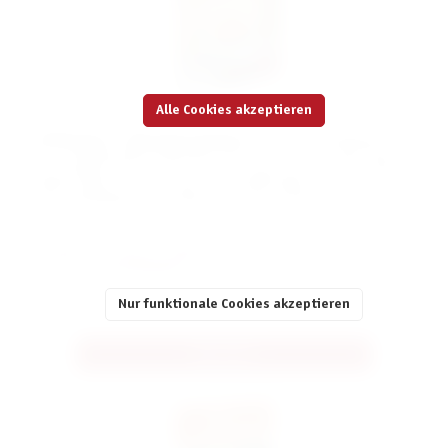
Alle Cookies akzeptieren
In
MiniCrimes – Wie Hund und Katz
entdeckt der Tierliebhaber Peter
ein ... ungewöhnliches Verbrechen. Als er nach Hause kommt, liegt sein
Goldfisch leblos auf dem Boden. Das Goldfischglas ist zerbrochen. Die
ersten Verdächtigen sind natürlich der Hund und die Katze!
Ihr glaubt, ihr habt den Fall gelöst? Dann schaut hier, ob ihr richtig
liegt.
Lösung herunterladen ➡
Nur funktionale Cookies akzeptieren
Alle Infos