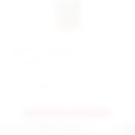
In
MiniCrimes – Zu tief gegraben
untersucht ihr den Mord an dem
bekannten Archäologen Thomas Wright. Man fand ihn inmitten der
Ausgrabungsstätte, der er sein ganzes Leben gewidmet hatte. Was
hatte er gefunden, wofür ihn jemand töten wollte?
Ihr glaubt, ihr habt den Fall gelöst? Dann schaut hier, ob ihr richtig
liegt.
Lösung herunterladen ➡
Alle Infos