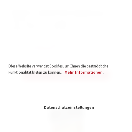
In
MiniCrimes – Verhängnisvolle Entscheidung
gelingt es der
ehrgeizigen Forscherin Sara Lawrence nicht mehr, ihr Auto in der
privaten Tiefgarage ihres Arbeitgebers lebend zu erreichen. Ihr müsst
unbedingt Licht in diesen Fall bringen …
Ihr glaubt, ihr habt den Fall gelöst? Dann schaut hier, ob ihr richtig
liegt.
Lösung herunterladen ➡
Diese Website verwendet Cookies, um Ihnen die bestmögliche
Funktionalität bieten zu können...
Mehr Informationen
.
Alle Infos
Datenschutzeinstellungen