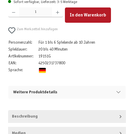
Sofort verfügbar, Lieferzeit: 3-5 Werktage
Produkt Anzahl: Gib den gewünschten Wert ein oder benutze die Schaltflächen um die Anzahl zu erhöhen
In den Warenkorb
Zum Merkzettel hinzufügen
Personenzahl:
Für 1 bis 6 Spielende ab 10 Jahren
Spieldauer:
20 bis 40 Minuten
Artikelnummer:
19151G
EAN:
4250231737800
Sprache:
Weitere Produktdetails
Beschreibung
Medien