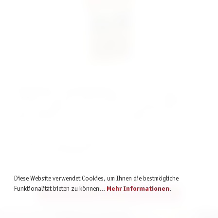
In
MiniCrimes – Zu tief gegraben
untersucht ihr den Mord an dem
bekannten Archäologen Thomas Wright. Man fand ihn inmitten der
Ausgrabungsstätte, der er sein ganzes Leben gewidmet hatte. Was
hatte er gefunden, wofür ihn jemand töten wollte?
Ihr glaubt, ihr habt den Fall gelöst? Dann schaut hier, ob ihr richtig
liegt.
Lösung herunterladen ➡
Diese Website verwendet Cookies, um Ihnen die bestmögliche
Funktionalität bieten zu können...
Mehr Informationen
.
Alle Infos