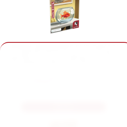
In
MiniCrimes – Wie Hund und Katz
entdeckt der Tierliebhaber Peter
ein ... ungewöhnliches Verbrechen. Als er nach Hause kommt, liegt sein
Goldfisch leblos auf dem Boden. Das Goldfischglas ist zerbrochen. Die
ersten Verdächtigen sind natürlich der Hund und die Katze!
Ihr glaubt, ihr habt den Fall gelöst? Dann schaut hier, ob ihr richtig
liegt.
Lösung herunterladen ➡
Alle Infos