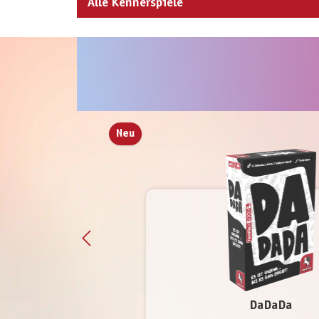
Alle Kennerspiele
Produktgalerie überspringen
Neu
DaDaDa