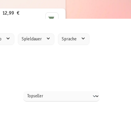
12,99 €
inkl. MwSt.
yp
Spieldauer
Sprache