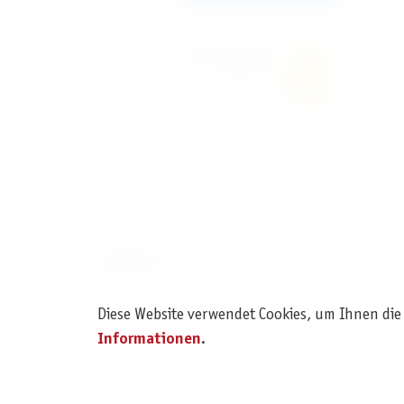
KONTAKT
Pegasus Spiele Verlags- und
Diese Website verwendet Cookies, um Ihnen die
Medienvertriebsgesellschaft mbH
Informationen
.
Am Straßbach 3
61169 Friedberg (Deutschland)