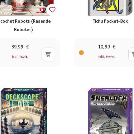
icochet Robots (Rasende
Tichu Pocket-Box
Roboter)
39,99 €
10,99 €
inkl. MwSt.
inkl. MwSt.