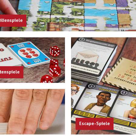
ilienspiele
tenspiele
Escape-Spiele