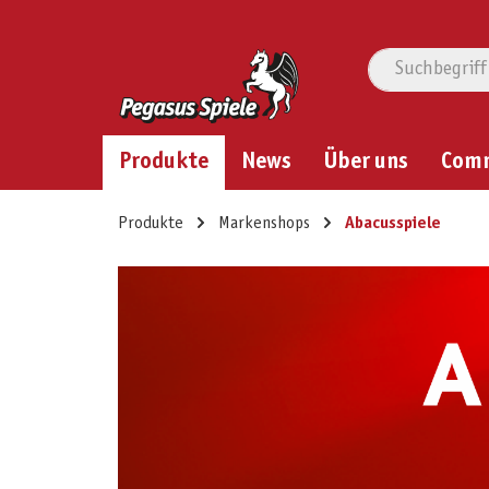
Produkte
News
Über uns
Com
Produkte
Markenshops
Abacusspiele