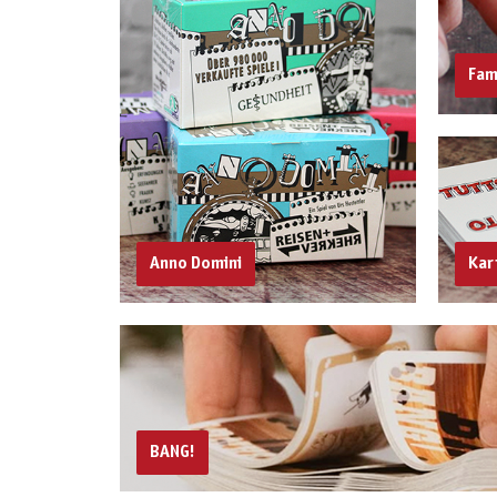
Fam
Anno Domini
Kar
BANG!