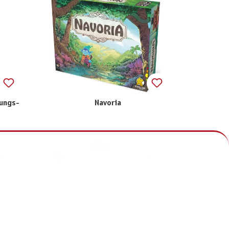
ungs-
Navoria
39,90 €
inkl. MwSt.