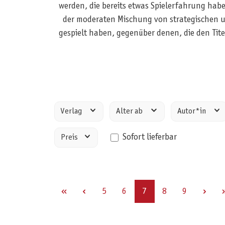
werden, die bereits etwas Spielerfahrung haben
der moderaten Mischung von strategischen u
gespielt haben, gegenüber denen, die den Tite
Verlag
Alter ab
Autor*in
Sofort lieferbar
Preis
Seite
Seite
Seite
Seite
Seite
5
6
7
8
9