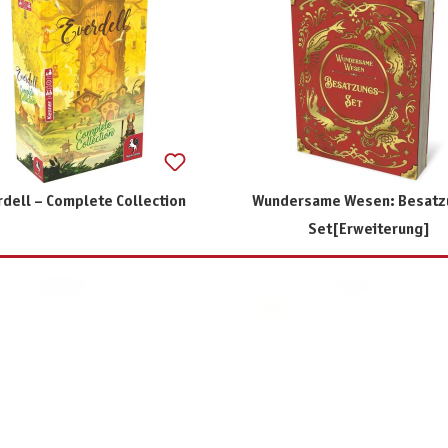
rdell – Complete Collection
Wundersame Wesen: Besatz
Set[Erweiterung]
349,99 €
17,90 €
inkl. MwSt.
inkl. MwSt.