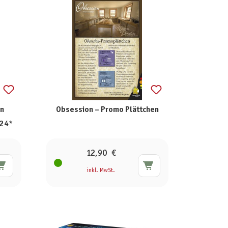
en
Obsession – Promo Plättchen
024*
12,90 €
inkl. MwSt.