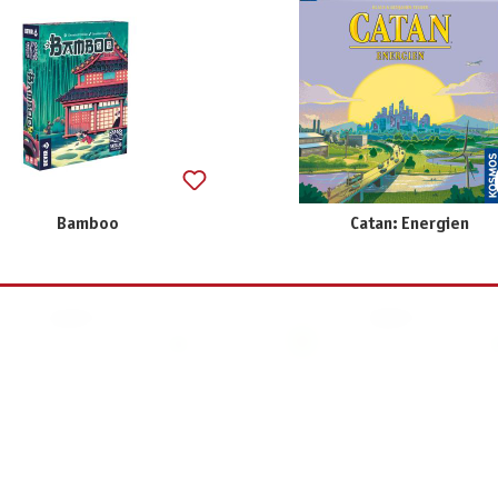
Bamboo
Catan: Energien
34,90 €
59,99 €
inkl. MwSt.
inkl. MwSt.