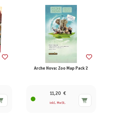
Arche Nova: Zoo Map Pack 2
11,20 €
inkl. MwSt.