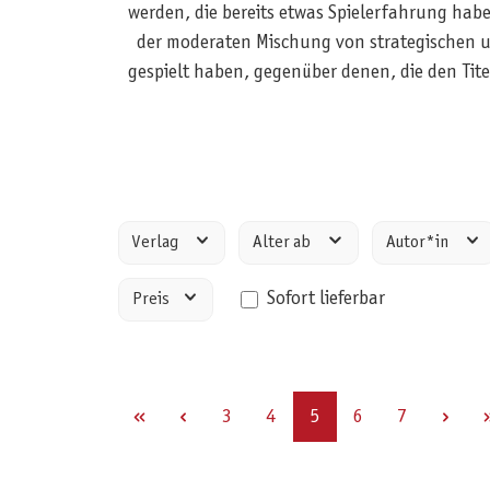
werden, die bereits etwas Spielerfahrung haben
der moderaten Mischung von strategischen u
gespielt haben, gegenüber denen, die den Tite
Verlag
Alter ab
Autor*in
Sofort lieferbar
Preis
Seite
Seite
Seite
Seite
Seite
3
4
5
6
7