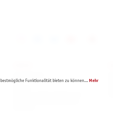
SERVICE
I
Ersatzteilservice
I
 bestmögliche Funktionalität bieten zu können...
Mehr
AGB
K
Widerruf
D
Versand- und Zahlungsbedingungen
Pr
Batterie- und Verpackungshinweise
B2B Portal