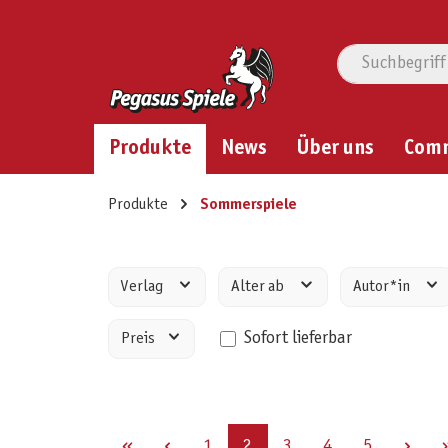
Produkte
News
Über uns
Com
Produkte
Sommerspiele
Verlag
Alter ab
Autor*in
Sofort lieferbar
Preis
Seite
Seite
Seite
Seite
Seite
1
2
3
4
5