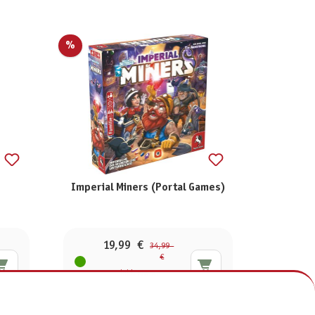
%
Imperial Miners (Portal Games)
19,99 €
34,99
€
inkl. MwSt.