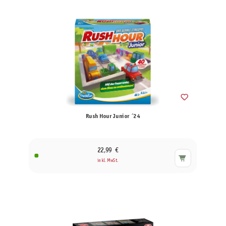
Rush Hour Junior ´24
22,99 €
inkl. MwSt.