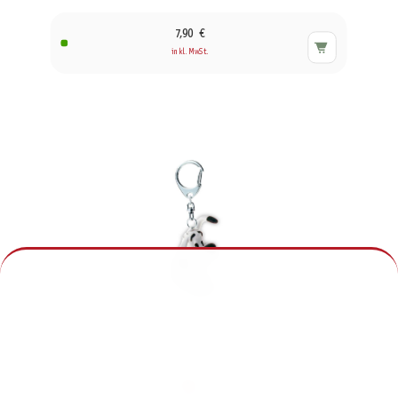
7,90 €
inkl. MwSt.
Idefix sitzend - Schlüsselanhänger
5,90 €