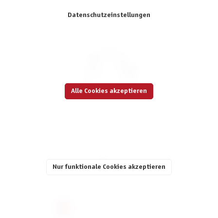
Datenschutzeinstellungen
Alle Cookies akzeptieren
Idefix rennt
5,90 €
Nur funktionale Cookies akzeptieren
inkl. MwSt.
Seite
Seite
Seite
Seite
Seite
1
2
3
4
5