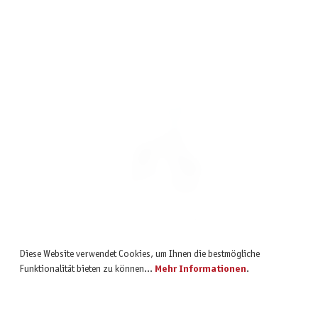
inkl. MwSt.
Idefix rennt - Schlüsselanhänger
Diese Website verwendet Cookies, um Ihnen die bestmögliche
5,90 €
Funktionalität bieten zu können...
Mehr Informationen
.
inkl. MwSt.