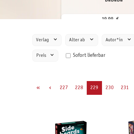
DaDaDa
19,99 €
inkl. MwSt.
Verlag
Alter ab
Autor*in
Sofort lieferbar
Preis
Seite
Seite
Seite
Seite
Seite
227
228
229
230
231