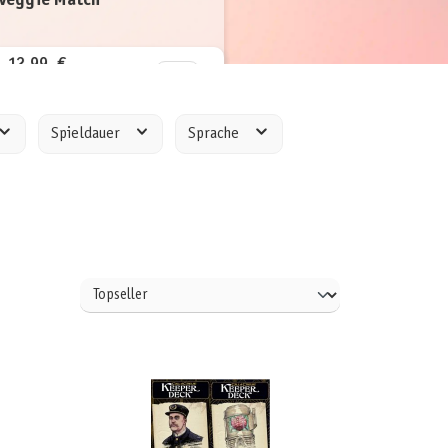
Veggie Match
12,99 €
inkl. MwSt.
Spieldauer
Sprache