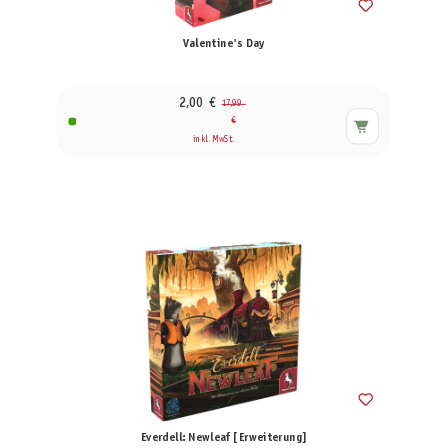
Valentine's Day
2,00 €
17,99
€
inkl. MwSt.
Everdell: Newleaf [Erweiterung]