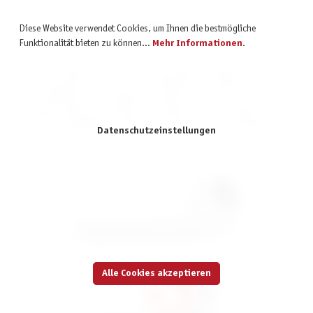
Markenshops
Diese Website verwendet Cookies, um Ihnen die bestmögliche
Funktionalität bieten zu können...
Mehr Informationen
.
Pegasus Spiele ist nicht nur ein renommierter Verlag für Brett- und
Kartenspiele, sondern auch Großhandel für zahlreiche andere
Spielmarken. Das bedeutet, ihr findet in unserem Shop unsere
Verlagsprodukte und Produkte verschiedener Partnerverlage. Entdeckt
unsere vielfältige Auswahl an spannenden Spielen und Marken!
Datenschutzeinstellungen
Boss Fighters QR *Nominiert Kennerspiel
2026*
39,99 €
inkl. MwSt.
Alle Cookies akzeptieren