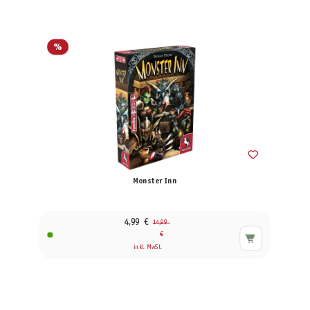
%
Monster Inn
4,99 €
14,99
€
inkl. MwSt.