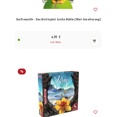
Dorfromatik - Das Brettspiel: Große Mühle [Mini-Erweiterung]
4,99 €
inkl. MwSt.
%