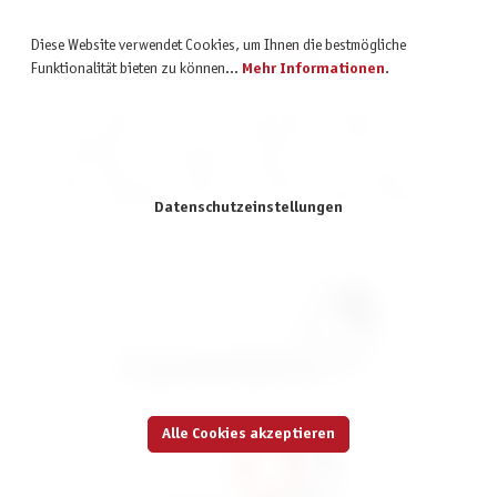
Markenshops
Diese Website verwendet Cookies, um Ihnen die bestmögliche
Funktionalität bieten zu können...
Mehr Informationen
.
Pegasus Spiele ist nicht nur ein renommierter Verlag für Brett- und
Kartenspiele, sondern auch Großhandel für zahlreiche andere
Spielmarken. Das bedeutet, ihr findet in unserem Shop unsere
Verlagsprodukte und Produkte verschiedener Partnerverlage. Entdeckt
unsere vielfältige Auswahl an spannenden Spielen und Marken!
Datenschutzeinstellungen
Boss Fighters QR *Nominiert Kennerspiel
2026*
39,99 €
inkl. MwSt.
Alle Cookies akzeptieren