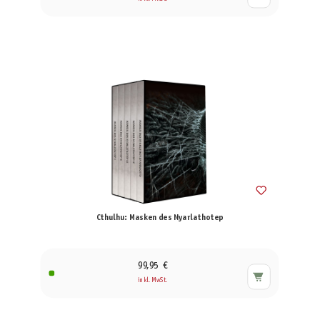
Cthulhu: Masken des Nyarlathotep
99,95 €
inkl. MwSt.