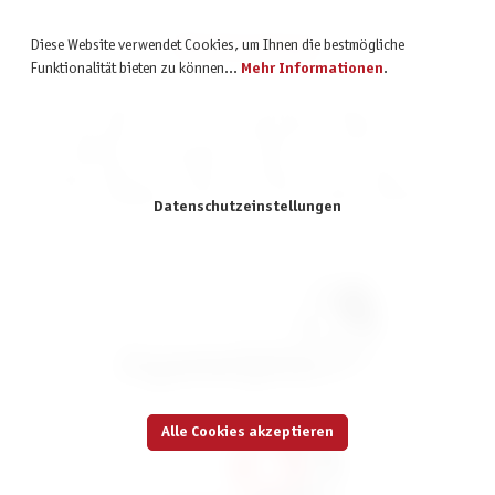
Markenshops
Diese Website verwendet Cookies, um Ihnen die bestmögliche
Funktionalität bieten zu können...
Mehr Informationen
.
Pegasus Spiele ist nicht nur ein renommierter Verlag für Brett- und
Kartenspiele, sondern auch Großhandel für zahlreiche andere
Spielmarken. Das bedeutet, ihr findet in unserem Shop unsere
Verlagsprodukte und Produkte verschiedener Partnerverlage. Entdeckt
unsere vielfältige Auswahl an spannenden Spielen und Marken!
Datenschutzeinstellungen
Boss Fighters QR *Nominiert Kennerspiel
2026*
39,99 €
inkl. MwSt.
Alle Cookies akzeptieren