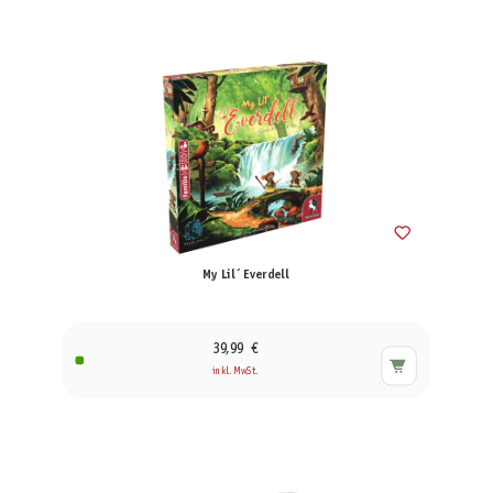
My Lil´ Everdell
39,99 €
inkl. MwSt.