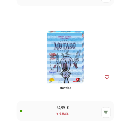
Mutabo
24,99 €
inkl. MwSt.