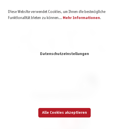
Markenshops
Diese Website verwendet Cookies, um Ihnen die bestmögliche
Funktionalität bieten zu können...
Mehr Informationen
.
Pegasus Spiele ist nicht nur ein renommierter Verlag für Brett- und
Kartenspiele, sondern auch Großhandel für zahlreiche andere
Spielmarken. Das bedeutet, ihr findet in unserem Shop unsere
Verlagsprodukte und Produkte verschiedener Partnerverlage. Entdeckt
unsere vielfältige Auswahl an spannenden Spielen und Marken!
Datenschutzeinstellungen
Boss Fighters QR *Nominiert Kennerspiel
2026*
39,99 €
inkl. MwSt.
Alle Cookies akzeptieren