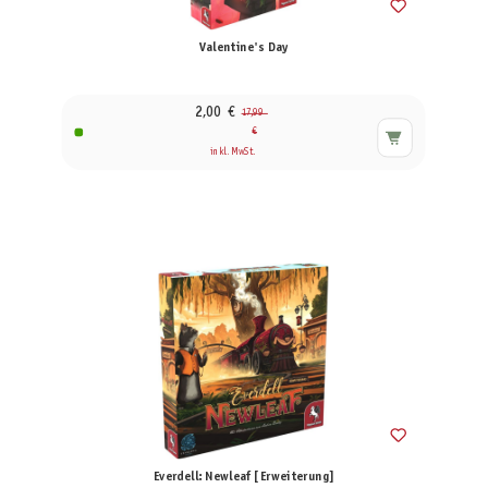
Valentine's Day
2,00 €
17,99
€
inkl. MwSt.
Everdell: Newleaf [Erweiterung]