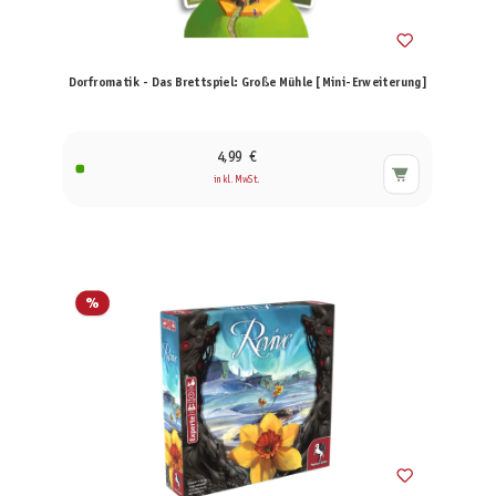
Dorfromatik - Das Brettspiel: Große Mühle [Mini-Erweiterung]
4,99 €
inkl. MwSt.
%