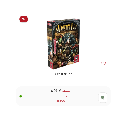
%
Monster Inn
4,99 €
14,99
€
inkl. MwSt.