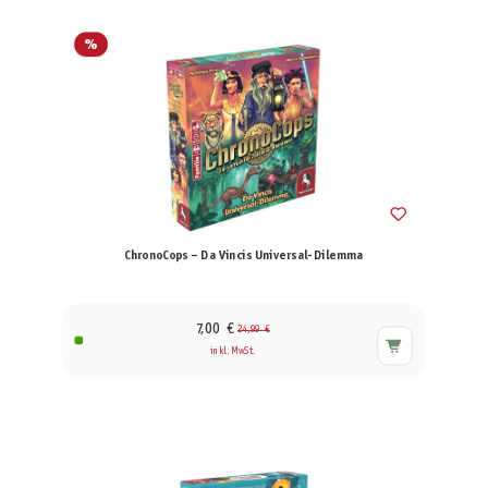
%
ChronoCops – Da Vincis Universal-Dilemma
7,00 €
24,99 €
inkl. MwSt.