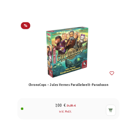
%
ChronoCops – Jules Vernes Parallelwelt-Paradoxon
7,00 €
24,99 €
inkl. MwSt.