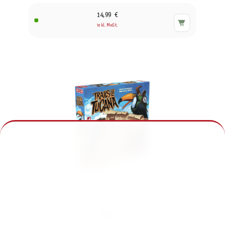
14,99 €
inkl. MwSt.
Trails of Tucana
24,99 €
inkl. MwSt.