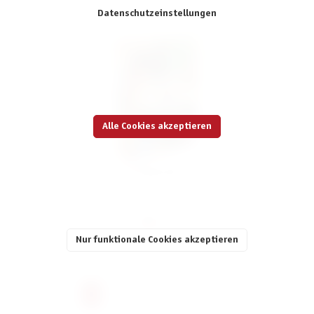
Datenschutzeinstellungen
Alle Cookies akzeptieren
ICH HABE FERTIG
14,99 €
inkl. MwSt.
Nur funktionale Cookies akzeptieren
Seite
Seite
Seite
Seite
Seite
1
2
3
4
5