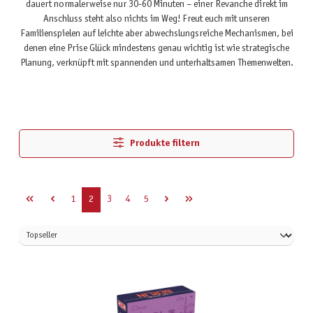
dauert normalerweise nur 30-60 Minuten – einer Revanche direkt im
Anschluss steht also nichts im Weg! Freut euch mit unseren
Familienspielen auf leichte aber abwechslungsreiche Mechanismen, bei
denen eine Prise Glück mindestens genau wichtig ist wie strategische
Planung, verknüpft mit spannenden und unterhaltsamen Themenwelten.
Produkte filtern
Seite
Seite
Seite
Seite
Seite
1
2
3
4
5