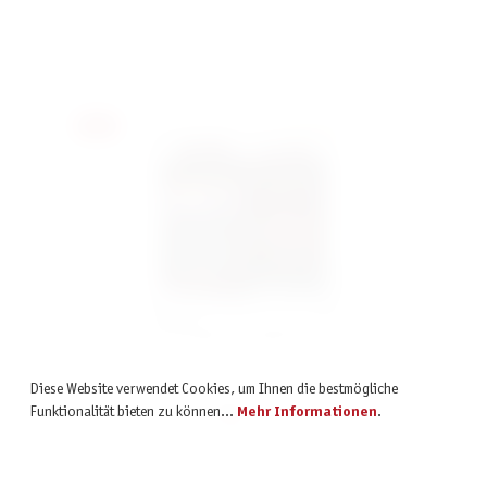
inkl. MwSt.
Neu
The Lord of the Rings: Rivendell Dice Set - Stone
Diese Website verwendet Cookies, um Ihnen die bestmögliche
22,00 €
Funktionalität bieten zu können...
Mehr Informationen
.
inkl. MwSt.