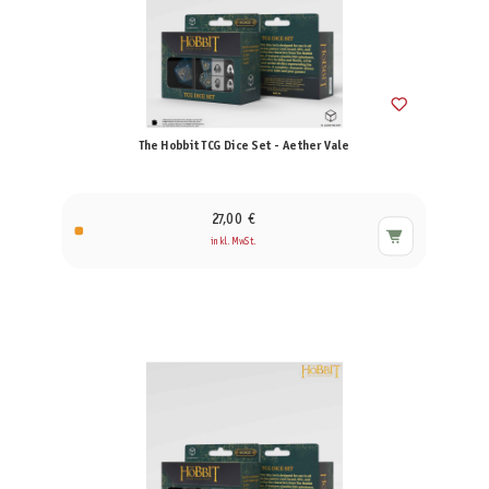
The Hobbit TCG Dice Set - Aether Vale
27,00 €
inkl. MwSt.