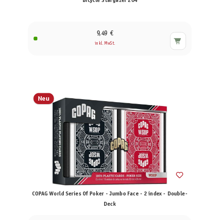
Bicycle Stargazer 204
9,49 €
inkl. MwSt.
Neu
COPAG World Series Of Poker - Jumbo Face - 2 index - Double-
Deck