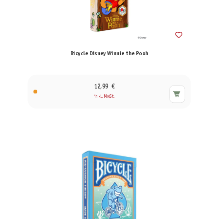
Bicycle Disney Winnie the Pooh
12,99 €
inkl. MwSt.