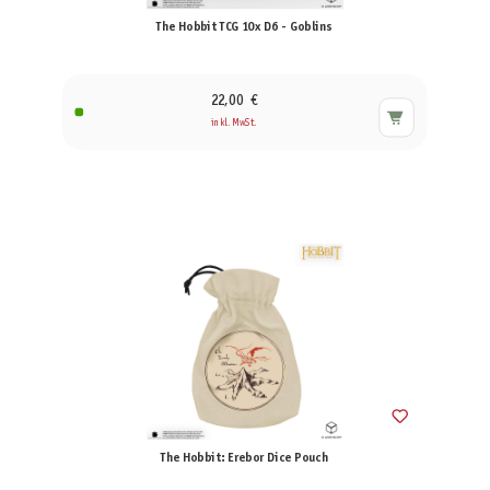
The Hobbit TCG 10x D6 - Goblins
22,00 €
inkl. MwSt.
The Hobbit: Erebor Dice Pouch